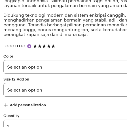
lengkap di Indonesia. Nikmati permainan togel online, res
layanan terbaik untuk pengalaman bermain yang aman 
Didukung teknologi modern dan sistem enkripsi canggi
menghadirkan pengalaman bermain yang stabil, adil, d
pengguna. Tersedia berbagai pilihan permainan menarik
menang tinggi, bonus menguntungkan, serta kemudahan 
perangkat kapan saja dan di mana saja.
5
LOGOTOTO
out
of
Color
5
stars
Size 12 Add on
Add personalization
Quantity