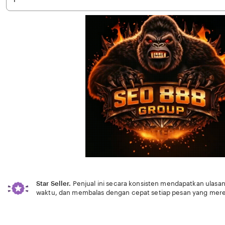
Star Seller.
Penjual ini secara konsisten mendapatkan ulasan
waktu, dan membalas dengan cepat setiap pesan yang mere