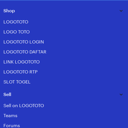
Shop
LOGOTOTO
LOGO TOTO
LOGOTOTO LOGIN
LOGOTOTO DAFTAR
LINK LOGOTOTO
LOGOTOTO RTP
SLOT TOGEL
Sell
Sell on LOGOTOTO
Teams
Forums