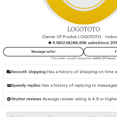
LOGOTOTO
Owner Of Produk LOGOTOTO
|
Indon
4.9
(62.6k)
88,89k sales
Since 20
Message seller
F
This seller usually responds
within 24 hours.
Smooth shipping
Has a history of shipping on time w
Speedy replies
Has a history of replying to messages
Stutter reviews
Average review rating is 4.9 or highe