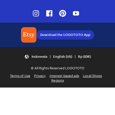
Instagram
Facebook
Pinterest
Youtube
Download the LOGOTOTO App
Indonesia | English (US) | Rp (IDR)
© All Rights Reserved LOGOTOTO
Terms of Use
Privacy
Interest-based ads
Local Shops
Regions