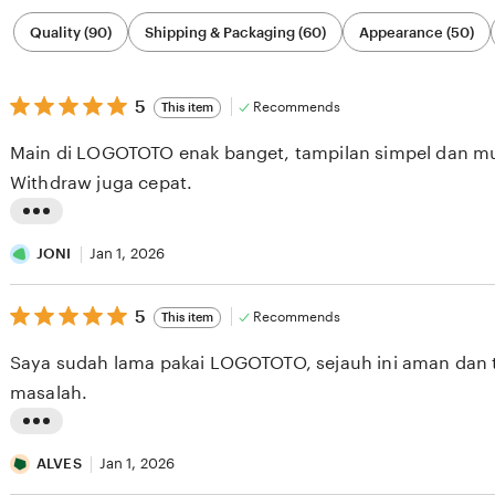
Filter
Quality (90)
Shipping & Packaging (60)
Appearance (50)
by
category
5
5
Recommends
This item
out
of
Main di LOGOTOTO enak banget, tampilan simpel dan m
5
stars
Withdraw juga cepat.
L
i
JONI
Jan 1, 2026
s
5
t
5
Recommends
This item
out
i
of
Saya sudah lama pakai LOGOTOTO, sejauh ini aman dan 
5
n
stars
masalah.
g
r
L
e
i
ALVES
Jan 1, 2026
v
s