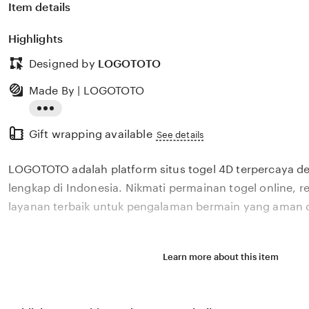
Item details
Highlights
Designed by
LOGOTOTO
Made By | LOGOTOTO
Read
Gift wrapping available
the
See details
full
LOGOTOTO adalah platform situs togel 4D terpercaya d
description
lengkap di Indonesia. Nikmati permainan togel online, re
layanan terbaik untuk pengalaman bermain yang aman
Learn more about this item